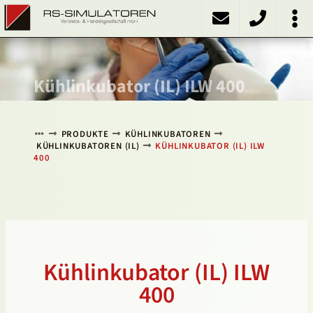
ILW 400
PRODUKTE
Kühlschränke
Kühlinkubatoren
Heizschränke
Klimaschränke
Sonstiges
ÜBER UNS
KONTAKT
NACH OBEN
Kühlinkubator (IL) ILW 400
PRODUKTE
KÜHLINKUBATOREN
KÜHLINKUBATOREN (IL)
KÜHLINKUBATOR (IL) ILW
400
Kühlinkubator (IL) ILW
400