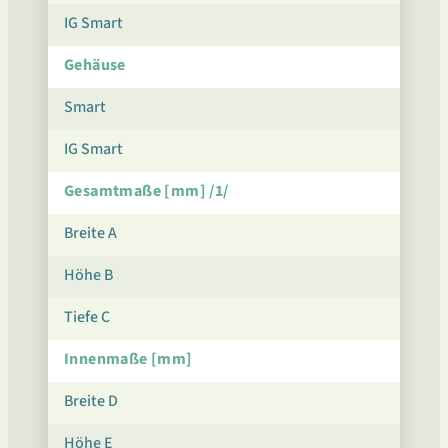
IG Smart
Gehäuse
Smart
IG Smart
Gesamtmaße [mm] /1/
Breite A
Höhe B
Tiefe C
Innenmaße [mm]
Breite D
Höhe E