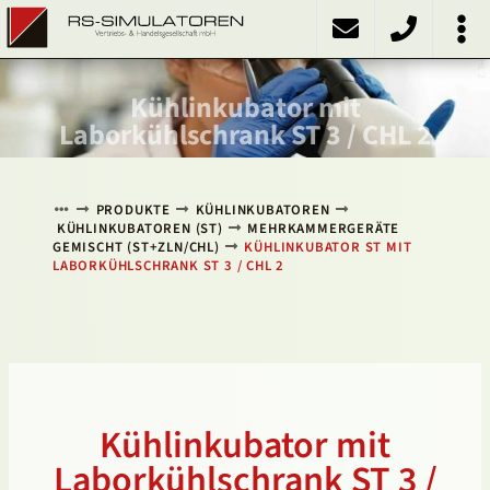
ST 3 / CHL 2
PRODUKTE
Kühlschränke
Kühlinkubatoren
Heizschränke
Klimaschränke
Sonstiges
ÜBER UNS
KONTAKT
NACH OBEN
Kühlinkubator mit
Laborkühlschrank ST 3 / CHL 2
PRODUKTE
KÜHLINKUBATOREN
KÜHLINKUBATOREN (ST)
MEHRKAMMERGERÄTE
GEMISCHT (ST+ZLN/CHL)
KÜHLINKUBATOR ST MIT
LABORKÜHLSCHRANK ST 3 / CHL 2
Kühlinkubator mit
Laborkühlschrank ST 3 /