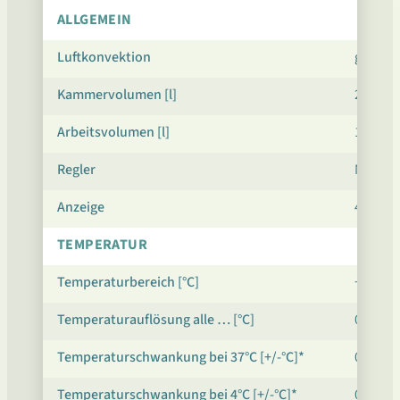
ALLGEMEIN
Luftkonvektion
gezwu
Kammervolumen [l]
200 / 1
Arbeitsvolumen [l]
163 / 1
Regler
Mikrop
Anzeige
4,3-Zol
TEMPERATUR
Temperaturbereich [°C]
+3…+40
Temperaturauflösung alle … [°C]
0,1
Temperaturschwankung bei 37°C [+/-°C]*
0,3
Temperaturschwankung bei 4°C [+/-°C]*
0,4