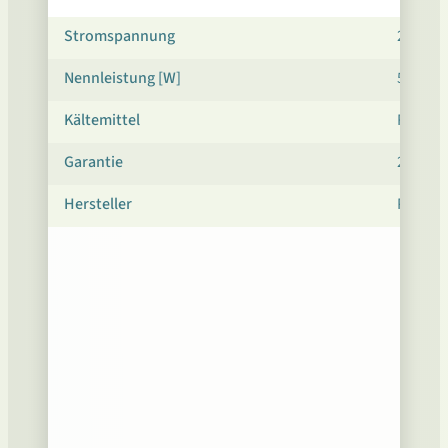
Stromspannung
230 V 5
Nennleistung [W]
500
Kältemittel
R1234z
Garantie
24 Mon
Hersteller
POL-EK