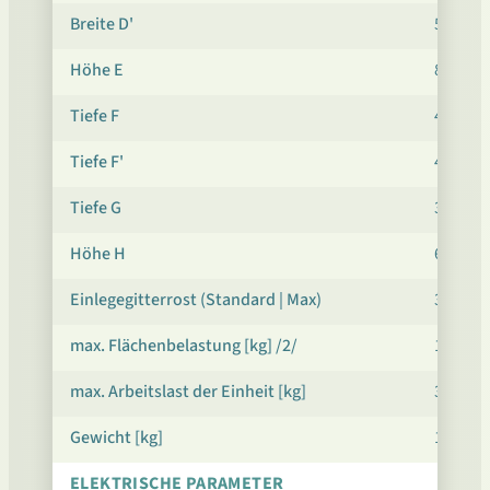
Breite D'
520
Höhe E
860 / 6
Tiefe F
420
Tiefe F'
480
Tiefe G
320
Höhe H
640 / 4
Einlegegitterrost (Standard | Max)
3 | 4 / 3 
max. Flächenbelastung [kg] /2/
10
max. Arbeitslast der Einheit [kg]
30 / 30
Gewicht [kg]
134
ELEKTRISCHE PARAMETER