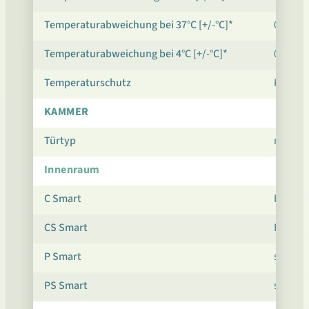
Temperaturabweichung bei 37°C [+/-°C]*
0,6
Temperaturabweichung bei 4°C [+/-°C]*
0,7
Temperaturschutz
Klasse 
KAMMER
Türtyp
massiv 
Innenraum
C Smart
Edelsta
CS Smart
Edelsta
P Smart
säurebe
PS Smart
säurebe