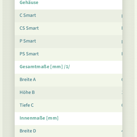
Gehäuse
C Smart
pulverb
CS Smart
Edelsta
P Smart
pulverb
PS Smart
Edelsta
Gesamtmaße [mm] /1/
Breite A
630
Höhe B
1920
Tiefe C
650
Innenmaße [mm]
Breite D
480