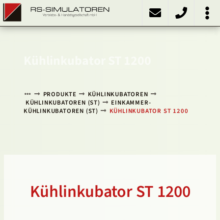
ST 1200
PRODUKTE
Kühlschränke
Kühlinkubatoren
Heizschränke
Klimaschränke
Sonstiges
ÜBER UNS
KONTAKT
NACH OBEN
Kühlinkubator ST 1200
PRODUKTE
KÜHLINKUBATOREN
KÜHLINKUBATOREN (ST)
EINKAMMER-
KÜHLINKUBATOREN (ST)
KÜHLINKUBATOR ST 1200
Kühlinkubator ST 1200