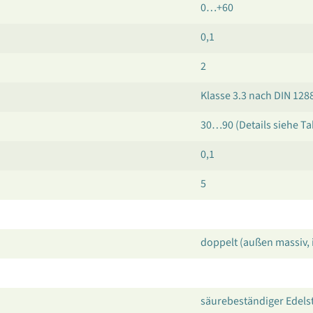
0…+60
0,1
2
Klasse 3.3 nach DIN 128
30…90 (Details siehe Ta
0,1
5
doppelt (außen massiv, 
säurebeständiger Edelst