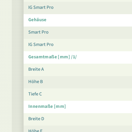
IG Smart Pro
Gehäuse
Smart Pro
IG Smart Pro
Gesamtmaße [mm] /1/
Breite A
Höhe B
Tiefe C
Innenmaße [mm]
Breite D
Höhe E