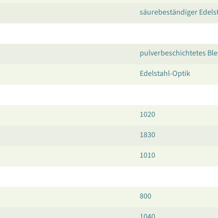
säurebeständiger Edelst
pulverbeschichtetes Bl
Edelstahl-Optik
1020
1830
1010
800
1040