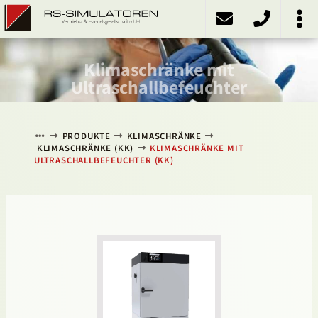
PRODUKTE
Kühlschränke
Kühlinkubatoren
Heizschränke
Klimaschränke
Sonstiges
ÜBER UNS
KONTAKT
NACH OBEN
Klimaschränke mit
Ultraschallbefeuchter
PRODUKTE
KLIMASCHRÄNKE
KLIMASCHRÄNKE (KK)
KLIMASCHRÄNKE MIT
ULTRASCHALLBEFEUCHTER (KK)