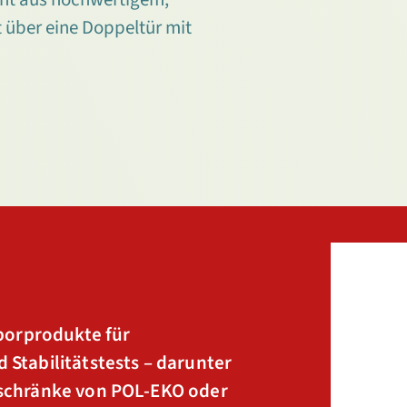
 über eine Doppeltür mit
borprodukte für
Stabilitätstests – darunter
schränke von POL-EKO oder