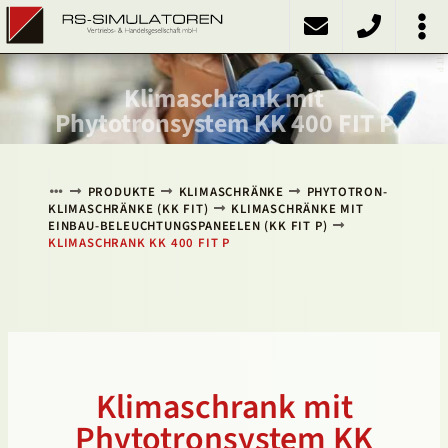
KK 400 FIT P
PRODUKTE
Kühlschränke
Kühlinkubatoren
Heizschränke
Klimaschränke
Sonstiges
ÜBER UNS
KONTAKT
NACH OBEN
Klimaschrank mit
Phytotronsystem KK 400 FIT P
PRODUKTE
KLIMASCHRÄNKE
PHYTOTRON-
KLIMASCHRÄNKE (KK FIT)
KLIMASCHRÄNKE MIT
EINBAU-BELEUCHTUNGSPANEELEN (KK FIT P)
KLIMASCHRANK KK 400 FIT P
Klimaschrank mit
Phytotronsystem KK