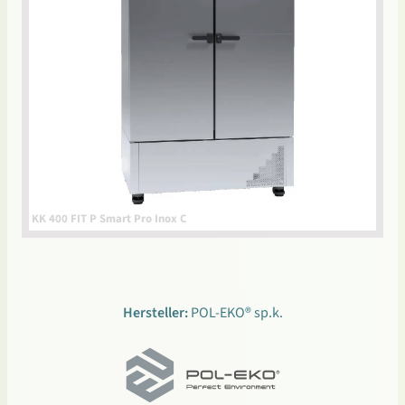
KK 400 FIT P Smart Pro Inox C
Hersteller:
POL-EKO® sp.k.