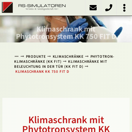
KK 750 FIT D
PRODUKTE
Kühlschränke
Kühlinkubatoren
Heizschränke
Klimaschränke
Sonstiges
ÜBER UNS
KONTAKT
NACH OBEN
Klimaschrank mit
Phytotronsystem KK 750 FIT D
PRODUKTE
KLIMASCHRÄNKE
PHYTOTRON-
KLIMASCHRÄNKE (KK FIT)
KLIMASCHRÄNKE MIT
BELEUCHTUNG IN DER TÜR (KK FIT D)
KLIMASCHRANK KK 750 FIT D
Klimaschrank mit
Phytotronsystem KK