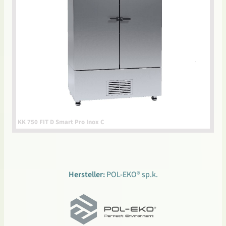
KK 750 FIT D Smart Pro Inox C
Hersteller:
POL-EKO® sp.k.