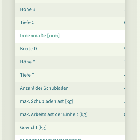
Höhe B
1440
Tiefe C
630
Innenmaße [mm]
Breite D
500
Höhe E
1220
Tiefe F
470
Anzahl der Schubladen
4
max. Schubladenlast [kg]
20
max. Arbeitslast der Einheit [kg]
80
Gewicht [kg]
75