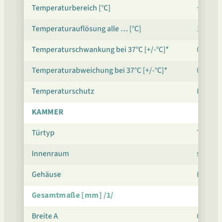
Temperaturbereich [°C]
+35…+
Temperaturauflösung alle … [°C]
1
Temperaturschwankung bei 37°C [+/-°C]*
0,3
Temperaturabweichung bei 37°C [+/-°C]*
0,5
Temperaturschutz
Klasse 
KAMMER
Türtyp
Tür mit
Innenraum
säurebe
Gehäuse
Edelsta
Gesamtmaße [mm] /1/
Breite A
600