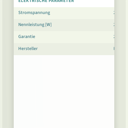
ELEKTRISCHE PARAMETER
Stromspannung
230 V 5
Nennleistung [W]
250
Garantie
24 Mon
Hersteller
POL-EK