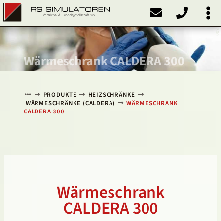
CALDERA 300
PRODUKTE
Kühlschränke
Kühlinkubatoren
Heizschränke
Klimaschränke
Sonstiges
ÜBER UNS
KONTAKT
NACH OBEN
Wärmeschrank CALDERA 300
PRODUKTE
HEIZSCHRÄNKE
WÄRMESCHRÄNKE (CALDERA)
WÄRMESCHRANK
CALDERA 300
Wärmeschrank
CALDERA 300