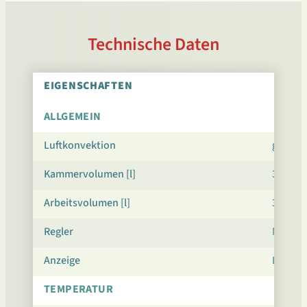
Technische Daten
EIGENSCHAFTEN
ALLGEMEIN
Luftkonvektion
gezwu
Kammervolumen [l]
300
Arbeitsvolumen [l]
300
Regler
Mikropr
Anzeige
LED
TEMPERATUR