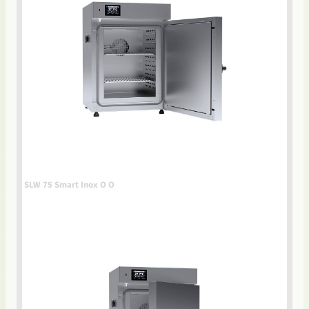
SLW 75 Smart Inox O O