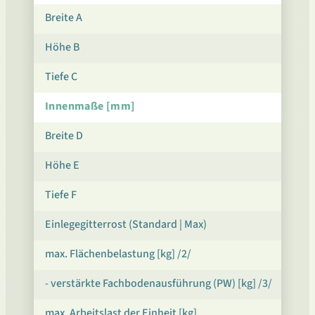
Breite A
Höhe B
Tiefe C
Innenmaße [mm]
Breite D
Höhe E
Tiefe F
Einlegegitterrost (Standard | Max)
max. Flächenbelastung [kg] /2/
- verstärkte Fachbodenausführung (PW) [kg] /3/
max. Arbeitslast der Einheit [kg]