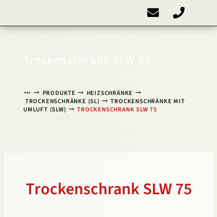
SLW 75
PRODUKTE
Kühlschränke
Kühlinkubatoren
Heizschränke
Klimaschränke
Sonstiges
ÜBER UNS
KONTAKT
NACH OBEN
Trockenschrank SLW 75
PRODUKTE
HEIZSCHRÄNKE
TROCKENSCHRÄNKE (SL)
TROCKENSCHRÄNKE MIT
UMLUFT (SLW)
TROCKENSCHRANK SLW 75
Trockenschrank SLW 75