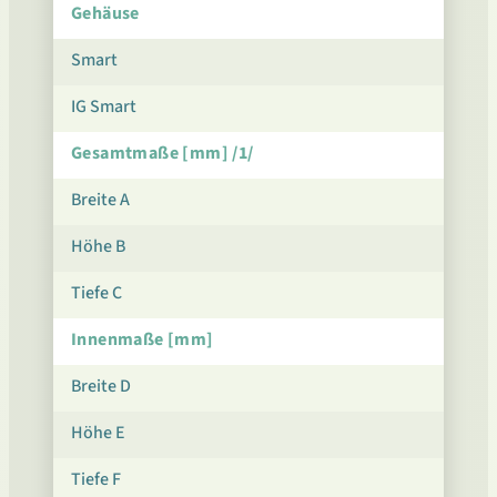
Gehäuse
Smart
IG Smart
Gesamtmaße [mm] /1/
Breite A
Höhe B
Tiefe C
Innenmaße [mm]
Breite D
Höhe E
Tiefe F