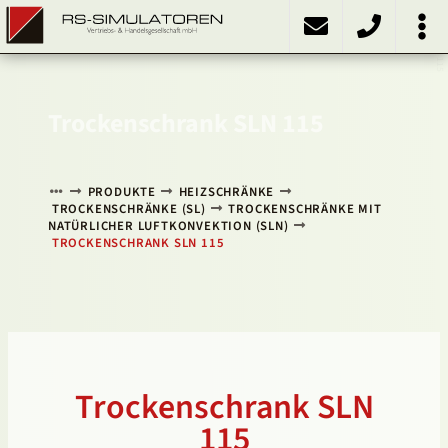
SLN 115
PRODUKTE
Kühlschränke
Kühlinkubatoren
Heizschränke
Klimaschränke
Sonstiges
ÜBER UNS
KONTAKT
NACH OBEN
Trockenschrank SLN 115
PRODUKTE
HEIZSCHRÄNKE
TROCKENSCHRÄNKE (SL)
TROCKENSCHRÄNKE MIT
NATÜRLICHER LUFTKONVEKTION (SLN)
TROCKENSCHRANK SLN 115
Trockenschrank SLN
115