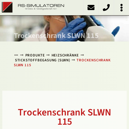
SLWN 115
PRODUKTE
Kühlschränke
Kühlinkubatoren
Heizschränke
Klimaschränke
Sonstiges
ÜBER UNS
KONTAKT
NACH OBEN
Trockenschrank SLWN 115
PRODUKTE
HEIZSCHRÄNKE
STICKSTOFFBEGASUNG (SLWN)
TROCKENSCHRANK
SLWN 115
Trockenschrank SLWN
115