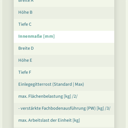
Breite A
Höhe B
Tiefe C
Innenmaße [mm]
Breite D
Höhe E
Tiefe F
Einlegegitterrost (Standard | Max)
max. Flächenbelastung [kg] /2/
- verstärkte Fachbodenausführung (PW) [kg] /3/
max. Arbeitslast der Einheit [kg]