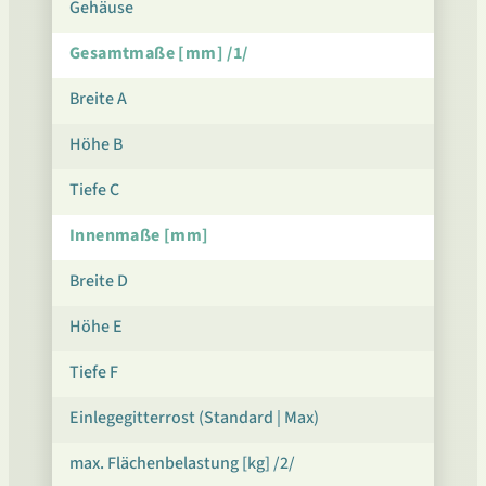
Gehäuse
Gesamtmaße [mm] /1/
Breite A
Höhe B
Tiefe C
Innenmaße [mm]
Breite D
Höhe E
Tiefe F
Einlegegitterrost (Standard | Max)
max. Flächenbelastung [kg] /2/