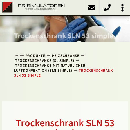
PRODUKTE
Kühlschränke
Kühlinkubatoren
Heizschränke
Klimaschränke
Sonstiges
ÜBER UNS
KONTAKT
NACH OBEN
SLN 53
Trockenschrank SLN 53 simple
PRODUKTE
HEIZSCHRÄNKE
TROCKENSCHRÄNKE (SL SIMPLE)
TROCKENSCHRÄNKE MIT NATÜRLICHER
LUFTKONVEKTION (SLN SIMPLE)
TROCKENSCHRANK
SLN 53 SIMPLE
Trockenschrank SLN 53